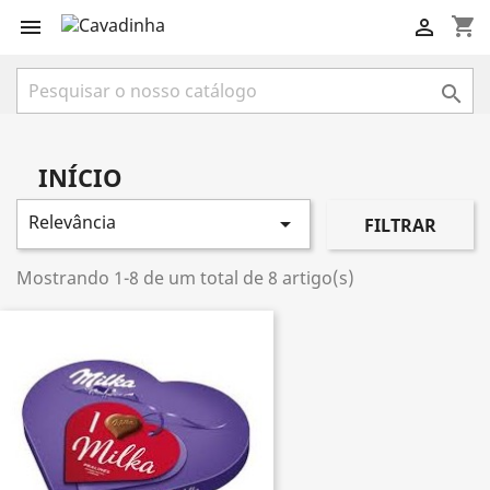
shopping_cart



INÍCIO
Relevância

FILTRAR
Mostrando 1-8 de um total de 8 artigo(s)