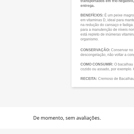
transportados em frio negativo
entrega.
BENEFÍCIOS:
É um peixe magro 
em vitaminas D, ideal para man
na redução do cansaço e fadiga.
para a manutenção de níveis nor
está repleto de inúmeras vitami
organismo.
CONSERVAÇÃO:
Conservar no 
descongelação, não voltar a con
COMO CONSUMIR:
O bacalhau 
cozido ou assado, por exemplo. 
RECEITA:
Cremoso de Bacalhau
De momento, sem avaliações.