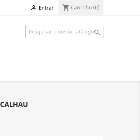
shopping_cart

Carrinho
(0)
Entrar

ACALHAU