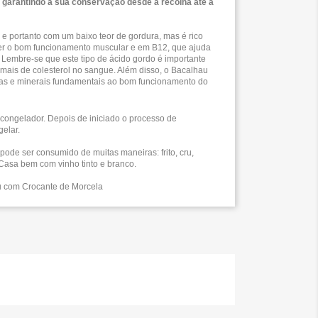
, garantindo a sua conservação desde a recolha até à
e portanto com um baixo teor de gordura, mas é rico
ter o bom funcionamento muscular e em B12, que ajuda
 Lembre-se que este tipo de ácido gordo é importante
mais de colesterol no sangue. Além disso, o Bacalhau
nas e minerais fundamentais ao bom funcionamento do
congelador. Depois de iniciado o processo de
gelar.
pode ser consumido de muitas maneiras: frito, cru,
Casa bem com vinho tinto e branco.
 com Crocante de Morcela